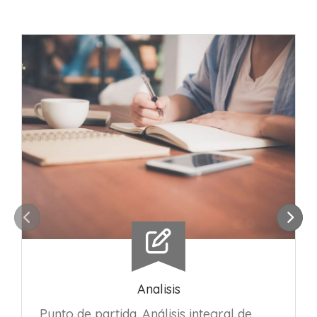
Anterior
Sigu
Analisis
Punto de partida. Análisis integral de