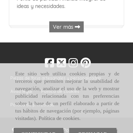
ideas y necesidades.
Ver más
Este sitio web utiliza cookies propias y de
Piezas de forja artesanales y personalizadas
terceros que permiten mejorar la usabilidad de
navegación, analizar el uso de la web y mostrar
Aviso legal
Política de cookies
publicidad relacionada con tus preferencias
sobre la base de un perfil elaborado a partir de
Política de privacidad
tus hábitos de navegación (por ejemplo, páginas
visitadas).
Política de cookies
.
Av. de la Indústria, 7 Pol. Ind. San Gil -
Illescas,